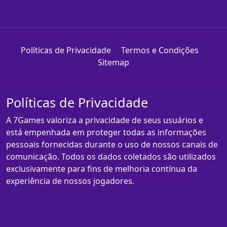
Políticas de Privacidade
Termos e Condições
Sitemap
Políticas de Privacidade
A 7Games valoriza a privacidade de seus usuários e
está empenhada em proteger todas as informações
pessoais fornecidas durante o uso de nossos canais de
comunicação. Todos os dados coletados são utilizados
exclusivamente para fins de melhoria contínua da
experiência de nossos jogadores.