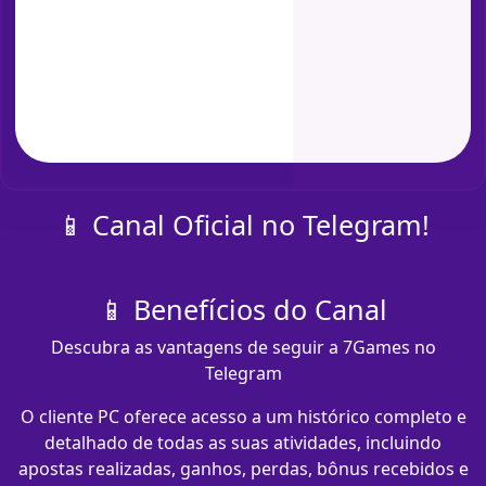
📱 Canal Oficial no Telegram!
📱 Benefícios do Canal
Descubra as vantagens de seguir a 7Games no
Telegram
O cliente PC oferece acesso a um histórico completo e
detalhado de todas as suas atividades, incluindo
apostas realizadas, ganhos, perdas, bônus recebidos e