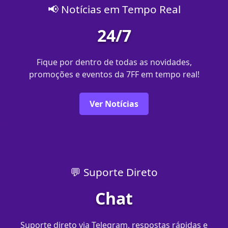
📢 Notícias em Tempo Real
24/7
Fique por dentro de todas as novidades,
promoções e eventos da 7FF em tempo real!
Ver Notícias
💬 Suporte Direto
Chat
Suporte direto via Telegram, respostas rápidas e