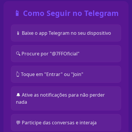
📱 Como Seguir no Telegram
📱 Baixe o app Telegram no seu dispositivo
🔍 Procure por "@7FFOficial"
👆 Toque em "Entrar" ou "Join"
🔔 Ative as notificações para não perder
nada
💬 Participe das conversas e interaja