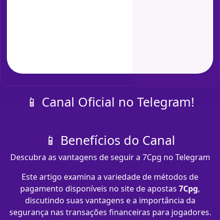
📱 Canal Oficial no Telegram!
📱 Benefícios do Canal
Descubra as vantagens de seguir a 7Cpg no Telegram
Este artigo examina a variedade de métodos de
pagamento disponíveis no site de apostas
7Cpg
,
discutindo suas vantagens e a importância da
segurança nas transações financeiras para jogadores.