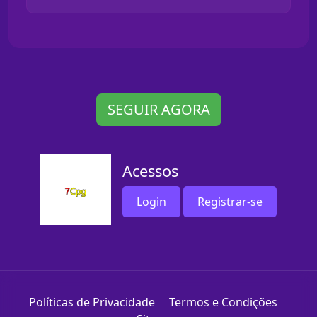
SEGUIR AGORA
Acessos
Login
Registrar-se
Políticas de Privacidade
Termos e Condições