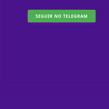
SEGUIR NO TELEGRAM