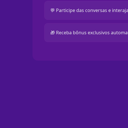
💬 Participe das conversas e interaj
🎁 Receba bônus exclusivos autom