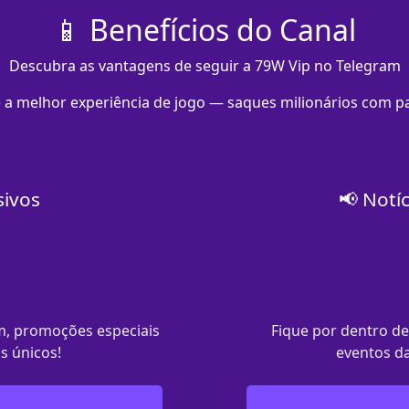
📱 Benefícios do Canal
Descubra as vantagens de seguir a 79W Vip no Telegram
 a melhor experiência de jogo — saques milionários com 
sivos
📢 Notí
m, promoções especiais
Fique por dentro d
s únicos!
eventos d