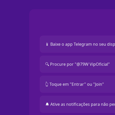
📱 Baixe o app Telegram no seu disp
🔍 Procure por "@79W VipOficial"
👆 Toque em "Entrar" ou "Join"
🔔 Ative as notificações para não p