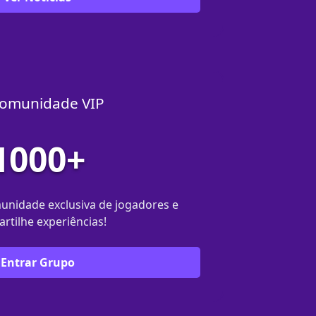
Comunidade VIP
1000+
unidade exclusiva de jogadores e
rtilhe experiências!
Entrar Grupo