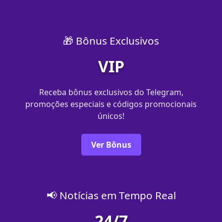
🎁 Bônus Exclusivos
VIP
Receba bônus exclusivos do Telegram,
promoções especiais e códigos promocionais
únicos!
Ver Bônus
📢 Notícias em Tempo Real
24/7