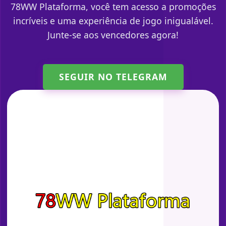
78WW Plataforma, você tem acesso a promoções
incríveis e uma experiência de jogo inigualável.
Junte-se aos vencedores agora!
SEGUIR NO TELEGRAM