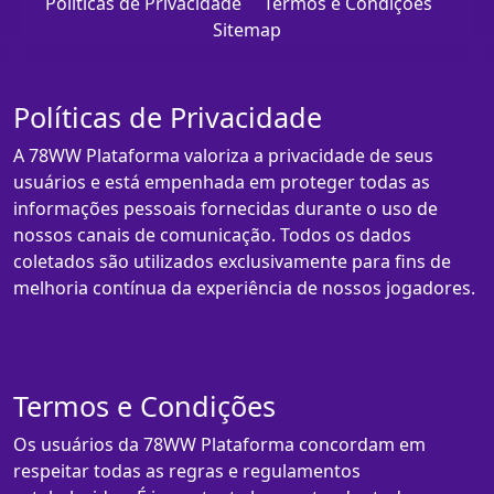
Políticas de Privacidade
Termos e Condições
Sitemap
Políticas de Privacidade
A 78WW Plataforma valoriza a privacidade de seus
usuários e está empenhada em proteger todas as
informações pessoais fornecidas durante o uso de
nossos canais de comunicação. Todos os dados
coletados são utilizados exclusivamente para fins de
melhoria contínua da experiência de nossos jogadores.
Termos e Condições
Os usuários da 78WW Plataforma concordam em
respeitar todas as regras e regulamentos