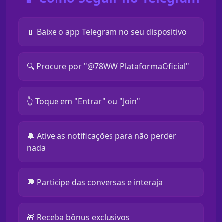
📱 Baixe o app Telegram no seu dispositivo
🔍 Procure por "@78WW PlataformaOficial"
👆 Toque em "Entrar" ou "Join"
🔔 Ative as notificações para não perder
nada
💬 Participe das conversas e interaja
🎁 Receba bônus exclusivos