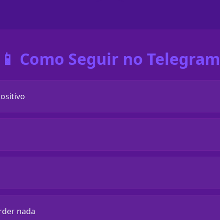
📱 Como Seguir no Telegram
ositivo
erder nada