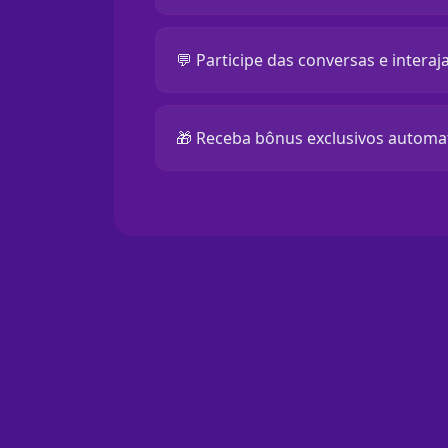
💬 Participe das conversas e interaj
🎁 Receba bônus exclusivos autom