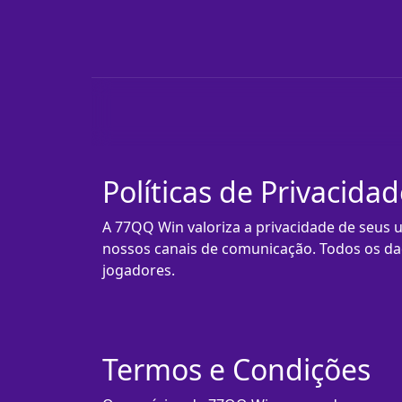
Políticas de Privacida
A 77QQ Win valoriza a privacidade de seus
nossos canais de comunicação. Todos os dad
jogadores.
Termos e Condições