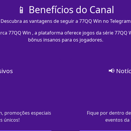
📱 Benefícios do Canal
Descubra as vantagens de seguir a 77QQ Win no Telegram
ca 77QQ Win , a plataforma oferece jogos da série 77QQ Wi
bônus insanos para os jogadores.
sivos
📢 Notí
m, promoções especiais
Fique por dentro d
s únicos!
eventos da