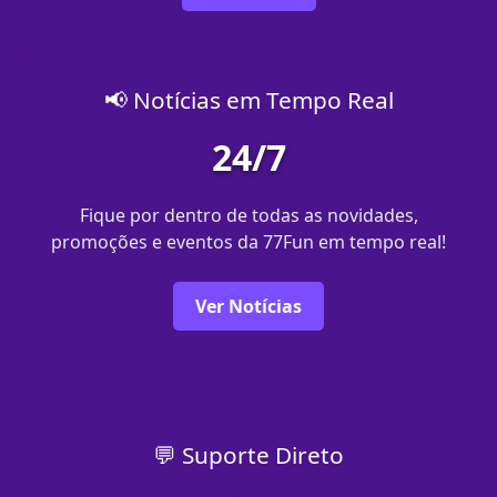
📢 Notícias em Tempo Real
24/7
Fique por dentro de todas as novidades,
promoções e eventos da 77Fun em tempo real!
Ver Notícias
💬 Suporte Direto