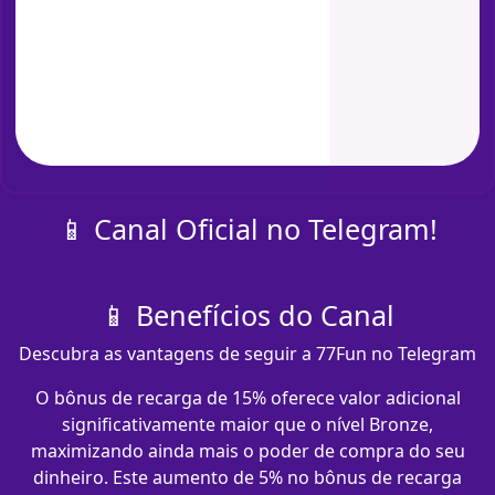
📱 Canal Oficial no Telegram!
📱 Benefícios do Canal
Descubra as vantagens de seguir a 77Fun no Telegram
O bônus de recarga de 15% oferece valor adicional
significativamente maior que o nível Bronze,
maximizando ainda mais o poder de compra do seu
dinheiro. Este aumento de 5% no bônus de recarga