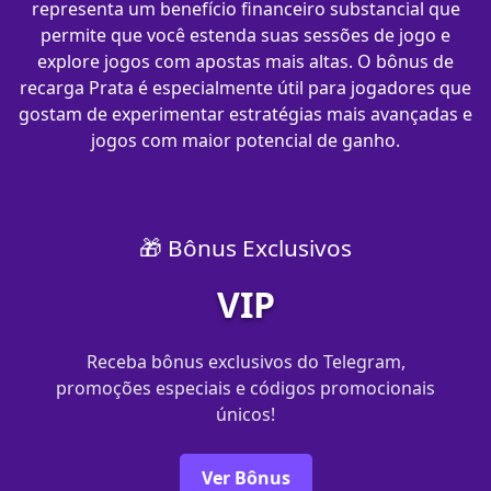
representa um benefício financeiro substancial que
permite que você estenda suas sessões de jogo e
explore jogos com apostas mais altas. O bônus de
recarga Prata é especialmente útil para jogadores que
gostam de experimentar estratégias mais avançadas e
jogos com maior potencial de ganho.
🎁 Bônus Exclusivos
VIP
Receba bônus exclusivos do Telegram,
promoções especiais e códigos promocionais
únicos!
Ver Bônus