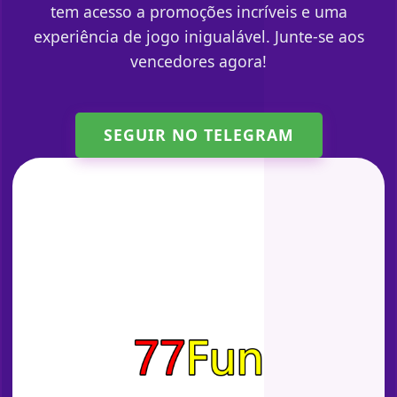
tem acesso a promoções incríveis e uma
experiência de jogo inigualável. Junte-se aos
vencedores agora!
SEGUIR NO TELEGRAM