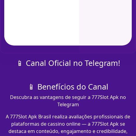
📱 Canal Oficial no Telegram!
📱 Benefícios do Canal
Descubra as vantagens de seguir a 777Slot Apk no
Telegram
A 777Slot Apk Brasil realiza avaliações profissionais de
plataformas de cassino online — a 777Slot Apk se
destaca em conteúdo, engajamento e credibilidade,