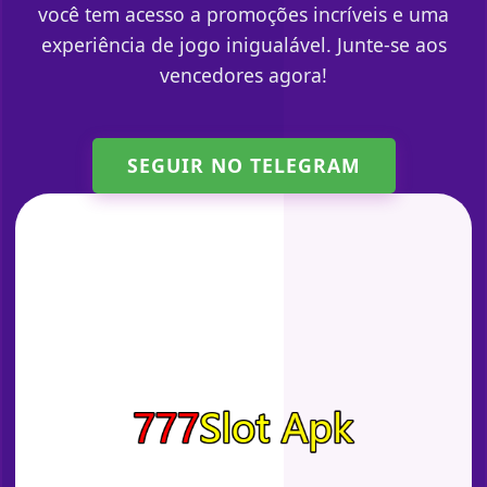
você tem acesso a promoções incríveis e uma
experiência de jogo inigualável. Junte-se aos
vencedores agora!
SEGUIR NO TELEGRAM