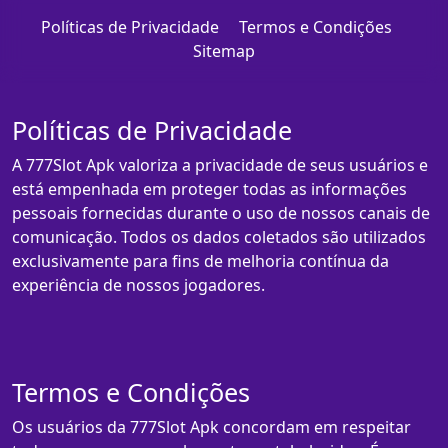
Políticas de Privacidade
Termos e Condições
Sitemap
Políticas de Privacidade
A 777Slot Apk valoriza a privacidade de seus usuários e
está empenhada em proteger todas as informações
pessoais fornecidas durante o uso de nossos canais de
comunicação. Todos os dados coletados são utilizados
exclusivamente para fins de melhoria contínua da
experiência de nossos jogadores.
Termos e Condições
Os usuários da 777Slot Apk concordam em respeitar