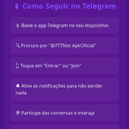
📱 Como Seguir no Telegram
📱 Baixe o app Telegram no seu dispositivo
🔍 Procure por "@777Slot ApkOficial"
👆 Toque em "Entrar" ou "Join"
🔔 Ative as notificações para não perder
nada
💬 Participe das conversas e interaja