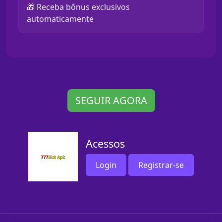
🎁 Receba bônus exclusivos
automaticamente
SEGUIR AGORA
Acessos
Login
Registrar-se