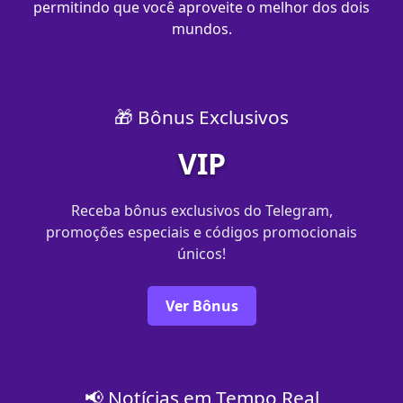
permitindo que você aproveite o melhor dos dois
mundos.
🎁 Bônus Exclusivos
VIP
Receba bônus exclusivos do Telegram,
promoções especiais e códigos promocionais
únicos!
Ver Bônus
📢 Notícias em Tempo Real