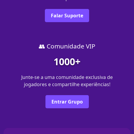
Falar Suporte
👥 Comunidade VIP
1000+
Junte-se a uma comunidade exclusiva de
jogadores e compartilhe experiências!
Entrar Grupo