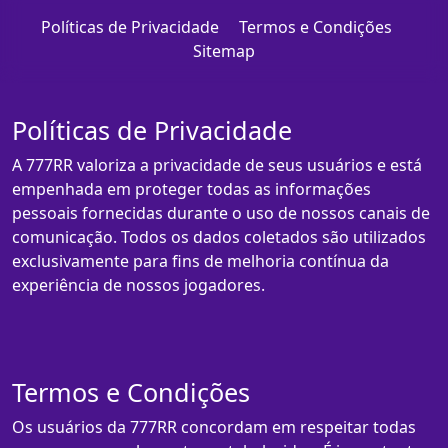
Políticas de Privacidade
Termos e Condições
Sitemap
Políticas de Privacidade
A 777RR valoriza a privacidade de seus usuários e está
empenhada em proteger todas as informações
pessoais fornecidas durante o uso de nossos canais de
comunicação. Todos os dados coletados são utilizados
exclusivamente para fins de melhoria contínua da
experiência de nossos jogadores.
Termos e Condições
Os usuários da 777RR concordam em respeitar todas