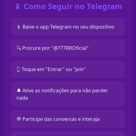
📱 Como Seguir no Telegram
📱 Baixe o app Telegram no seu dispositivo
🔍 Procure por "@777RROficial"
👆 Toque em "Entrar" ou "Join"
🔔 Ative as notificações para não perder
nada
💬 Participe das conversas e interaja