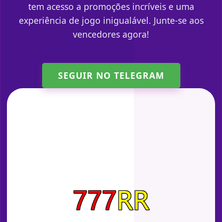
tem acesso a promoções incríveis e uma
experiência de jogo inigualável. Junte-se aos
vencedores agora!
SEGUIR NO TELEGRAM