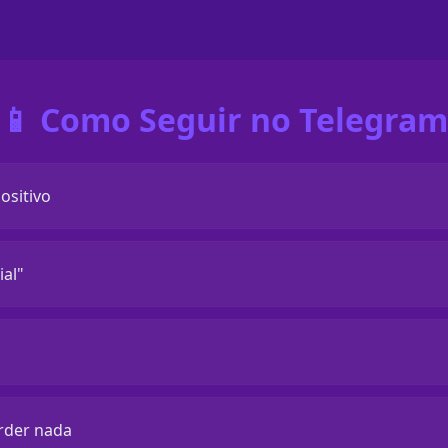
📱 Como Seguir no Telegram
ositivo
al"
erder nada