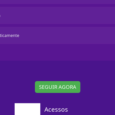
a
aticamente
SEGUIR AGORA
Acessos