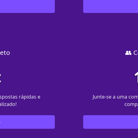
reto
👥 
t
espostas rápidas e
Junte-se a uma com
lizado!
compa
e