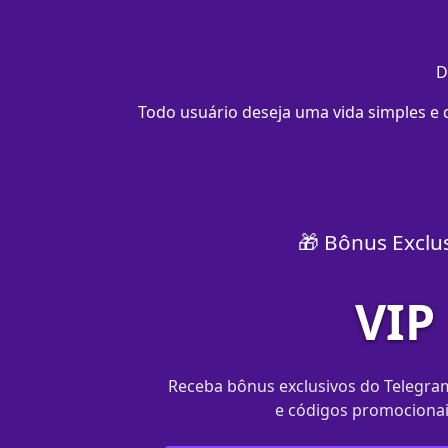
D
Todo usuário deseja uma vida simples e 
🎁 Bônus Exclu
VIP
Receba bônus exclusivos do Telegra
e códigos promocionai