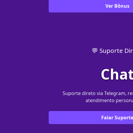
Ver Bônus
💬 Suporte Di
Cha
Suporte direto via Telegram, r
atendimento persona
Falar Suport