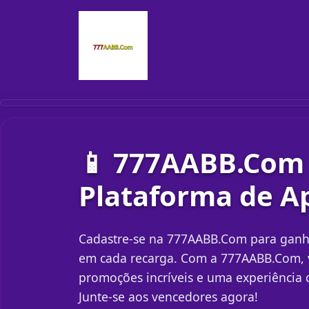
📱 777AABB.Com
Plataforma de A
Cadastre-se na 777AABB.Com para ganh
em cada recarga. Com a 777AABB.Com, 
promoções incríveis e uma experiência d
Junte-se aos vencedores agora!