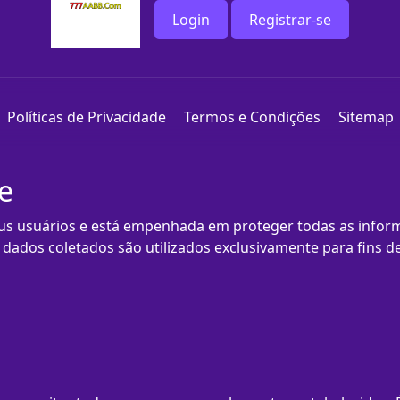
Login
Registrar-se
Políticas de Privacidade
Termos e Condições
Sitemap
de
eus usuários e está empenhada em proteger todas as infor
dados coletados são utilizados exclusivamente para fins d