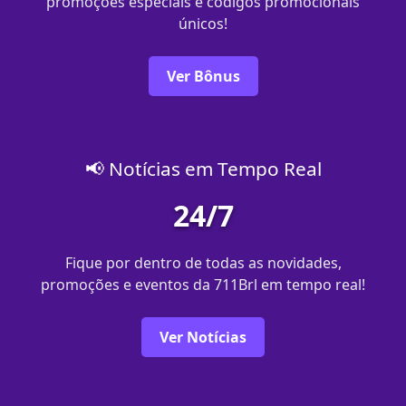
promoções especiais e códigos promocionais
únicos!
Ver Bônus
📢 Notícias em Tempo Real
24/7
Fique por dentro de todas as novidades,
promoções e eventos da 711Brl em tempo real!
Ver Notícias