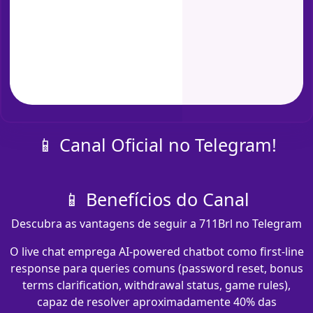
📱 Canal Oficial no Telegram!
📱 Benefícios do Canal
Descubra as vantagens de seguir a 711Brl no Telegram
O live chat emprega AI-powered chatbot como first-line
response para queries comuns (password reset, bonus
terms clarification, withdrawal status, game rules),
capaz de resolver aproximadamente 40% das