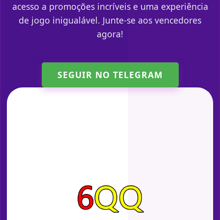
acesso a promoções incríveis e uma experiência
de jogo inigualável. Junte-se aos vencedores
agora!
SEGUIR NO TELEGRAM