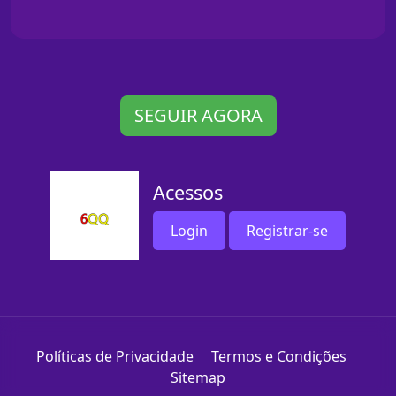
SEGUIR AGORA
Acessos
Login
Registrar-se
Políticas de Privacidade
Termos e Condições
Sitemap