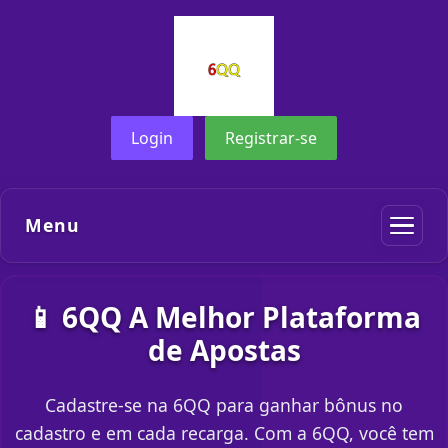
Login
Registrar-se
Menu
📱 6QQ A Melhor Plataforma
de Apostas
Cadastre-se na 6QQ para ganhar bônus no
cadastro e em cada recarga. Com a 6QQ, você tem