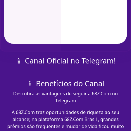
📱 Canal Oficial no Telegram!
📱 Benefícios do Canal
Descubra as vantagens de seguir a 68Z.Com no
Telegram
A 68Z.Com traz oportunidades de riqueza ao seu
alcance; na plataforma 68Z.Com Brasil , grandes
prêmios são frequentes e mudar de vida ficou muito