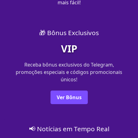
mais fácil!
🎁 Bônus Exclusivos
VIP
Receba bônus exclusivos do Telegram,
promoções especiais e códigos promocionais
únicos!
Ver Bônus
📢 Notícias em Tempo Real