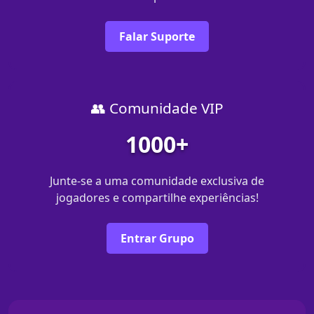
Falar Suporte
👥 Comunidade VIP
1000+
Junte-se a uma comunidade exclusiva de
jogadores e compartilhe experiências!
Entrar Grupo