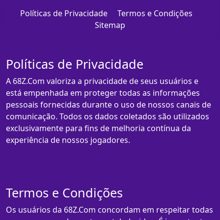
Políticas de Privacidade
Termos e Condições
Sitemap
Políticas de Privacidade
A 68Z.Com valoriza a privacidade de seus usuários e
está empenhada em proteger todas as informações
pessoais fornecidas durante o uso de nossos canais de
comunicação. Todos os dados coletados são utilizados
exclusivamente para fins de melhoria contínua da
experiência de nossos jogadores.
Termos e Condições
Os usuários da 68Z.Com concordam em respeitar todas