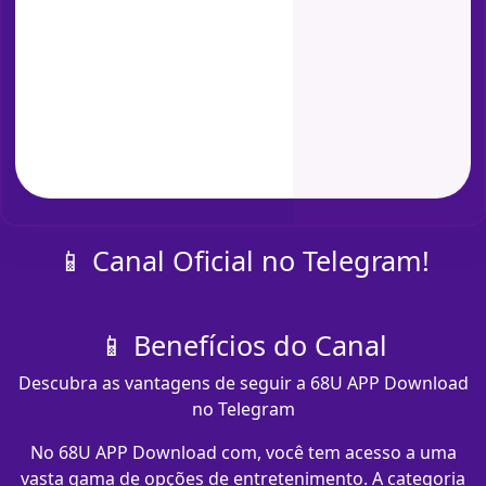
📱 Canal Oficial no Telegram!
📱 Benefícios do Canal
Descubra as vantagens de seguir a 68U APP Download
no Telegram
No 68U APP Download com​, você tem acesso a uma
vasta gama de opções de entretenimento. A categoria