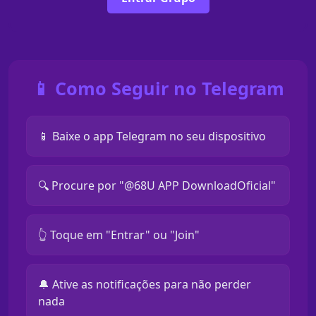
📱 Como Seguir no Telegram
📱 Baixe o app Telegram no seu dispositivo
🔍 Procure por "@68U APP DownloadOficial"
👆 Toque em "Entrar" ou "Join"
🔔 Ative as notificações para não perder
nada