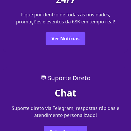
Fique por dentro de todas as novidades,
promoções e eventos da 68K em tempo real!
Ver Notícias
💬 Suporte Direto
Chat
Suporte direto via Telegram, respostas rápidas e
atendimento personalizado!