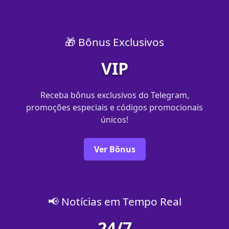
🎁 Bônus Exclusivos
VIP
Receba bônus exclusivos do Telegram,
promoções especiais e códigos promocionais
únicos!
Ver Bônus
📢 Notícias em Tempo Real
24/7