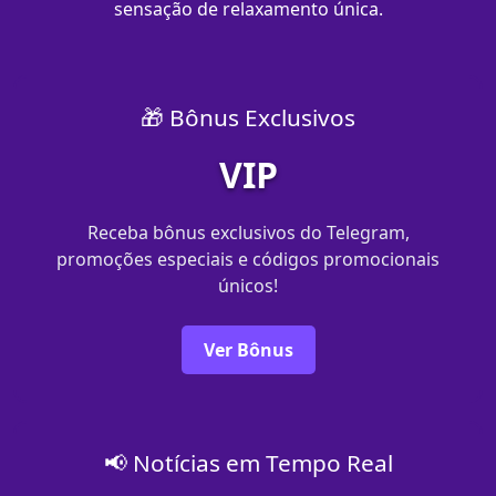
sensação de relaxamento única.
🎁 Bônus Exclusivos
VIP
Receba bônus exclusivos do Telegram,
promoções especiais e códigos promocionais
únicos!
Ver Bônus
📢 Notícias em Tempo Real