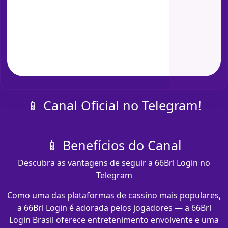
📱 Canal Oficial no Telegram!
📱 Benefícios do Canal
Descubra as vantagens de seguir a 66Brl Login no
Telegram
Como uma das plataformas de cassino mais populares,
a 66Brl Login é adorada pelos jogadores — a 66Brl
Login Brasil oferece entretenimento envolvente e uma