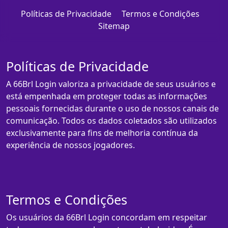
Políticas de Privacidade
Termos e Condições
Sitemap
Políticas de Privacidade
A 66Brl Login valoriza a privacidade de seus usuários e
está empenhada em proteger todas as informações
pessoais fornecidas durante o uso de nossos canais de
comunicação. Todos os dados coletados são utilizados
exclusivamente para fins de melhoria contínua da
experiência de nossos jogadores.
Termos e Condições
Os usuários da 66Brl Login concordam em respeitar