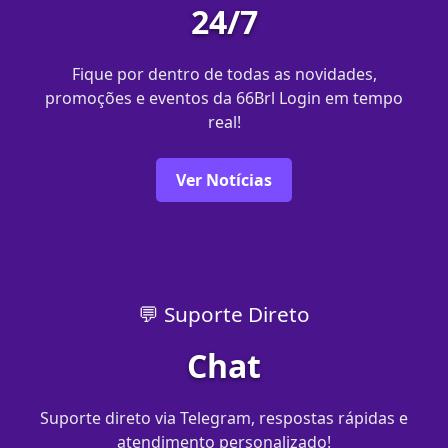
24/7
Fique por dentro de todas as novidades,
promoções e eventos da 66Brl Login em tempo
real!
Ver Notícias
💬 Suporte Direto
Chat
Suporte direto via Telegram, respostas rápidas e
atendimento personalizado!