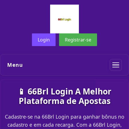
Login
Registrar-se
Menu
📱 66Brl Login A Melhor
Plataforma de Apostas
Cadastre-se na 66Brl Login para ganhar bônus no
cadastro e em cada recarga. Com a 66Brl Login,