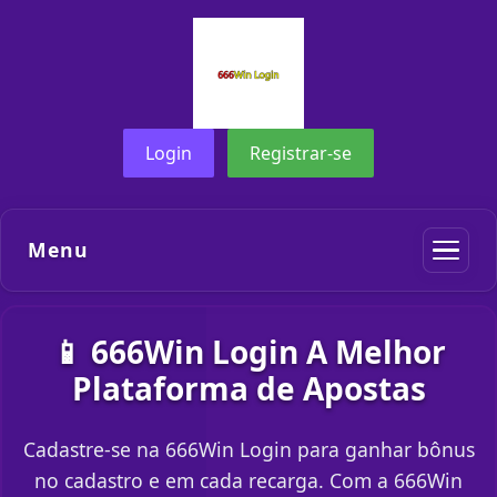
Login
Registrar-se
Menu
📱 666Win Login A Melhor
Plataforma de Apostas
Cadastre-se na 666Win Login para ganhar bônus
no cadastro e em cada recarga. Com a 666Win