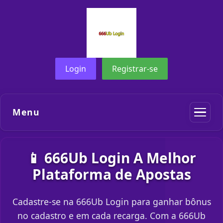
Login
Registrar-se
Menu
📱 666Ub Login A Melhor
Plataforma de Apostas
Cadastre-se na 666Ub Login para ganhar bônus
no cadastro e em cada recarga. Com a 666Ub