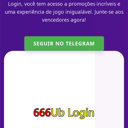
Login, você tem acesso a promoções incríveis e
uma experiência de jogo inigualável. Junte-se aos
vencedores agora!
SEGUIR NO TELEGRAM