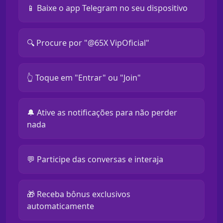
📱 Baixe o app Telegram no seu dispositivo
🔍 Procure por "@65X VipOficial"
👆 Toque em "Entrar" ou "Join"
🔔 Ative as notificações para não perder
nada
💬 Participe das conversas e interaja
🎁 Receba bônus exclusivos
automaticamente