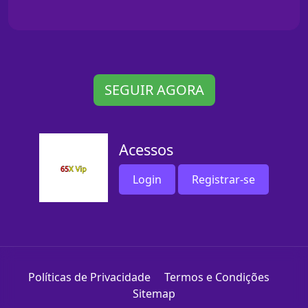
SEGUIR AGORA
Acessos
Login
Registrar-se
Políticas de Privacidade
Termos e Condições
Sitemap