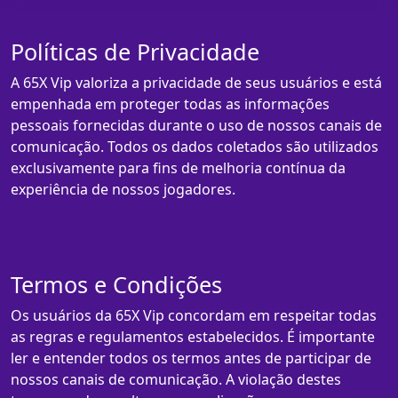
Políticas de Privacidade
A 65X Vip valoriza a privacidade de seus usuários e está
empenhada em proteger todas as informações
pessoais fornecidas durante o uso de nossos canais de
comunicação. Todos os dados coletados são utilizados
exclusivamente para fins de melhoria contínua da
experiência de nossos jogadores.
Termos e Condições
Os usuários da 65X Vip concordam em respeitar todas
as regras e regulamentos estabelecidos. É importante
ler e entender todos os termos antes de participar de
nossos canais de comunicação. A violação destes