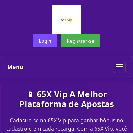
Login
Registrar-se
Menu
📱 65X Vip A Melhor
Plataforma de Apostas
Cadastre-se na 65X Vip para ganhar bônus no
cadastro e em cada recarga. Com a 65X Vip, você