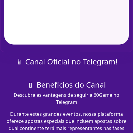
📱 Canal Oficial no Telegram!
📱 Benefícios do Canal
Descubra as vantagens de seguir a 60Game no
Telegram
Durante estes grandes eventos, nossa plataforma
oferece apostas especiais que incluem apostas sobre
qual continente terá mais representantes nas fases