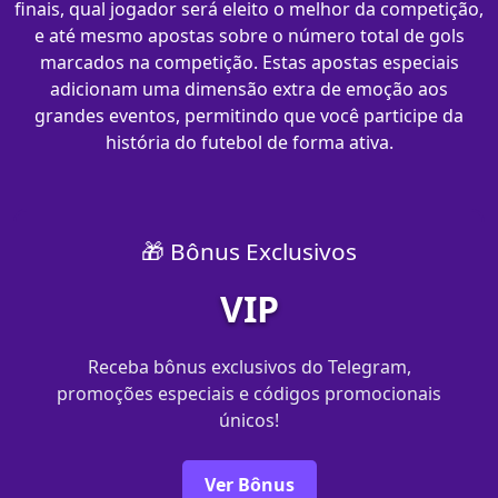
finais, qual jogador será eleito o melhor da competição,
e até mesmo apostas sobre o número total de gols
marcados na competição. Estas apostas especiais
adicionam uma dimensão extra de emoção aos
grandes eventos, permitindo que você participe da
história do futebol de forma ativa.
🎁 Bônus Exclusivos
VIP
Receba bônus exclusivos do Telegram,
promoções especiais e códigos promocionais
únicos!
Ver Bônus