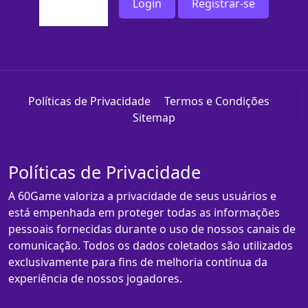
Login
Registrar-se
Políticas de Privacidade
Termos e Condições
Sitemap
Políticas de Privacidade
A 60Game valoriza a privacidade de seus usuários e
está empenhada em proteger todas as informações
pessoais fornecidas durante o uso de nossos canais de
comunicação. Todos os dados coletados são utilizados
exclusivamente para fins de melhoria contínua da
experiência de nossos jogadores.