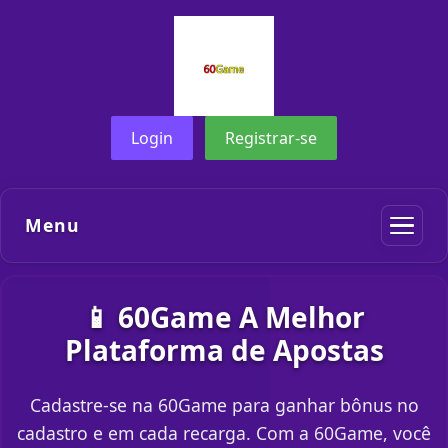
Login
Registrar-se
Menu
📱 60Game A Melhor
Plataforma de Apostas
Cadastre-se na 60Game para ganhar bônus no
cadastro e em cada recarga. Com a 60Game, você