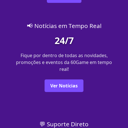
📢 Notícias em Tempo Real
24/7
Fique por dentro de todas as novidades,
promoções e eventos da 60Game em tempo
real!
Ver Notícias
💬 Suporte Direto