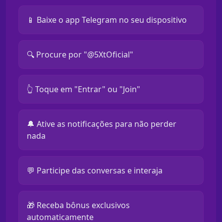
📱 Baixe o app Telegram no seu dispositivo
🔍 Procure por "@5XtOficial"
👆 Toque em "Entrar" ou "Join"
🔔 Ative as notificações para não perder
nada
💬 Participe das conversas e interaja
🎁 Receba bônus exclusivos
automaticamente