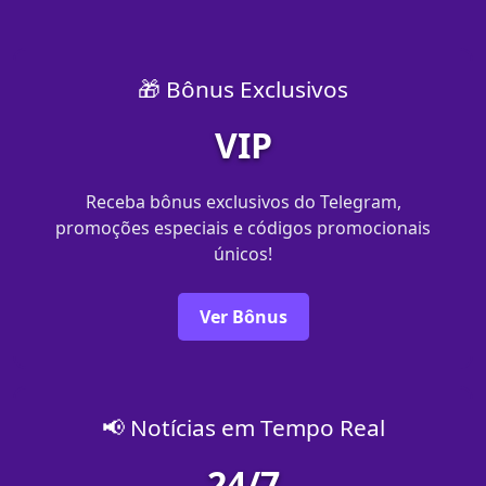
🎁 Bônus Exclusivos
VIP
Receba bônus exclusivos do Telegram,
promoções especiais e códigos promocionais
únicos!
Ver Bônus
📢 Notícias em Tempo Real
24/7