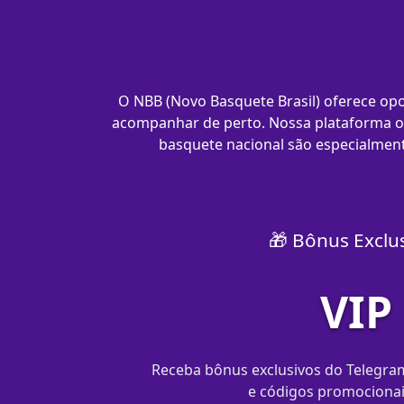
O NBB (Novo Basquete Brasil) oferece op
acompanhar de perto. Nossa plataforma ofe
basquete nacional são especialment
🎁 Bônus Exclu
VIP
Receba bônus exclusivos do Telegra
e códigos promocionai