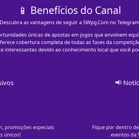
📱 Benefícios do Canal
Descubra as vantagens de seguir a 5Wpg.Com no Telegra
ortunidades únicas de apostas em jogos que envolvem equip
rece cobertura completa de todas as fases da competição, 
e interessantes devido ao conhecimento local que você pod
sivos
📢 Notí
m, promoções especiais
Fique por dentro d
s únicos!
eventos da