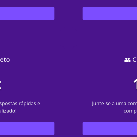
reto
👥 
t
espostas rápidas e
Junte-se a uma com
lizado!
compa
e