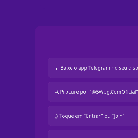
📱 Baixe o app Telegram no seu disp
🔍 Procure por "@5Wpg.ComOficial
👆 Toque em "Entrar" ou "Join"