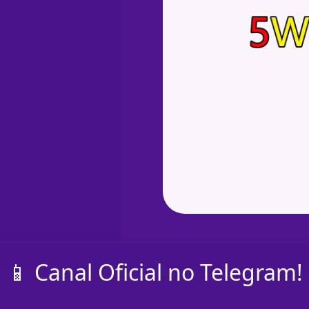
📱 Canal Oficial no Telegram!