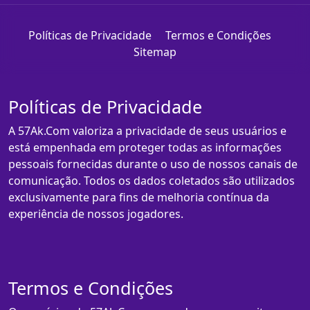
Políticas de Privacidade
Termos e Condições
Sitemap
Políticas de Privacidade
A 57Ak.Com valoriza a privacidade de seus usuários e
está empenhada em proteger todas as informações
pessoais fornecidas durante o uso de nossos canais de
comunicação. Todos os dados coletados são utilizados
exclusivamente para fins de melhoria contínua da
experiência de nossos jogadores.
Termos e Condições