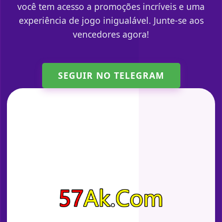
você tem acesso a promoções incríveis e uma
experiência de jogo inigualável. Junte-se aos
vencedores agora!
SEGUIR NO TELEGRAM