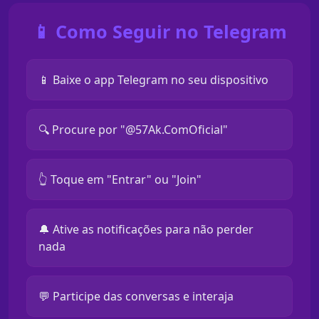
📱 Como Seguir no Telegram
📱 Baixe o app Telegram no seu dispositivo
🔍 Procure por "@57Ak.ComOficial"
👆 Toque em "Entrar" ou "Join"
🔔 Ative as notificações para não perder
nada
💬 Participe das conversas e interaja