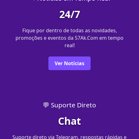
24/7
Fique por dentro de todas as novidades,
promoções e eventos da 57Ak.Com em tempo
real!
Ver Notícias
💬 Suporte Direto
Chat
Suporte direto via Telegram, respostas rápidas e