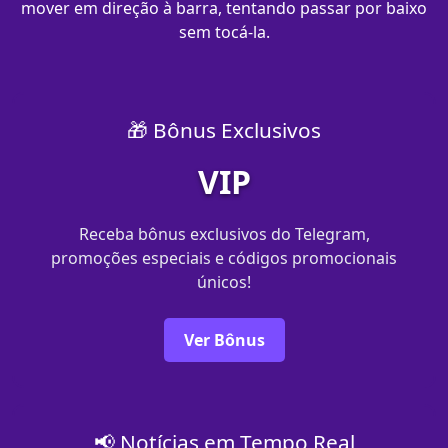
mover em direção à barra, tentando passar por baixo
sem tocá-la.
🎁 Bônus Exclusivos
VIP
Receba bônus exclusivos do Telegram,
promoções especiais e códigos promocionais
únicos!
Ver Bônus
📢 Notícias em Tempo Real