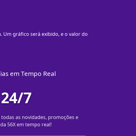
 Um gráfico será exibido, e o valor do
cias em Tempo Real
24/7
e todas as novidades, promoções e
 da 56X em tempo real!