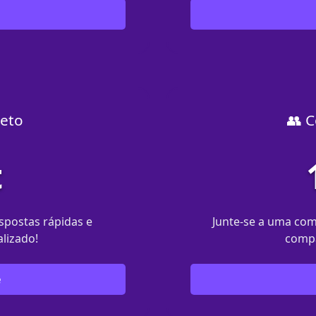
reto
👥 
t
espostas rápidas e
Junte-se a uma com
lizado!
compa
e