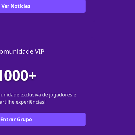
Ver Notícias
Comunidade VIP
1000+
unidade exclusiva de jogadores e
rtilhe experiências!
Entrar Grupo