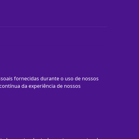
ssoais fornecidas durante o uso de nossos
 contínua da experiência de nossos