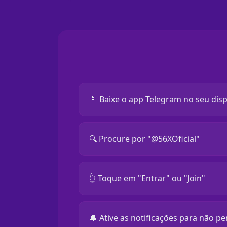
📱 Baixe o app Telegram no seu disp
🔍 Procure por "@56XOficial"
👆 Toque em "Entrar" ou "Join"
🔔 Ative as notificações para não p