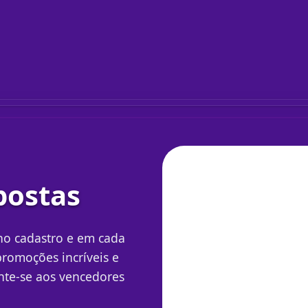
postas
no cadastro e em cada
promoções incríveis e
unte-se aos vencedores