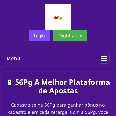
Login
Registrar-se
Menu
📱 56Pg A Melhor Plataforma
de Apostas
Cadastre-se na 56Pg para ganhar bônus no
cadastro e em cada recarga. Com a 56Pg, você