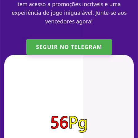
tem acesso a promoções incríveis e uma
experiência de jogo inigualável. Junte-se aos
vencedores agora!
SEGUIR NO TELEGRAM