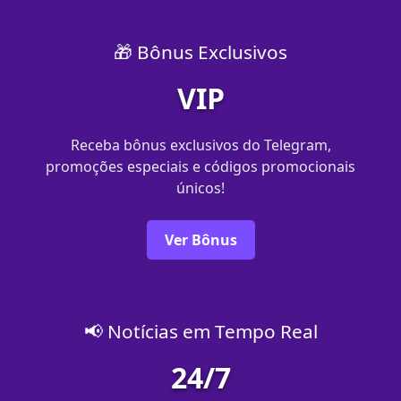
🎁 Bônus Exclusivos
VIP
Receba bônus exclusivos do Telegram,
promoções especiais e códigos promocionais
únicos!
Ver Bônus
📢 Notícias em Tempo Real
24/7