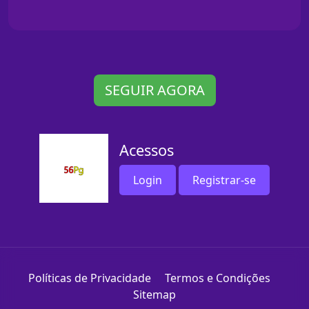
SEGUIR AGORA
Acessos
Login
Registrar-se
Políticas de Privacidade
Termos e Condições
Sitemap