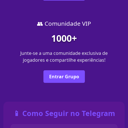
👥 Comunidade VIP
1000+
Junte-se a uma comunidade exclusiva de
jogadores e compartilhe experiências!
Entrar Grupo
📱 Como Seguir no Telegram