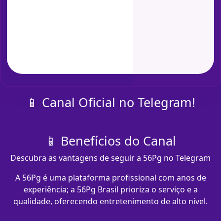
📱 Canal Oficial no Telegram!
📱 Benefícios do Canal
Descubra as vantagens de seguir a 56Pg no Telegram
A 56Pg é uma plataforma profissional com anos de
experiência; a 56Pg Brasil prioriza o serviço e a
qualidade, oferecendo entretenimento de alto nível.