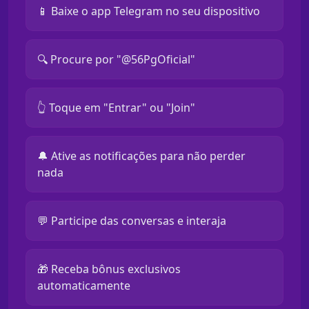
📱 Baixe o app Telegram no seu dispositivo
🔍 Procure por "@56PgOficial"
👆 Toque em "Entrar" ou "Join"
🔔 Ative as notificações para não perder
nada
💬 Participe das conversas e interaja
🎁 Receba bônus exclusivos
automaticamente