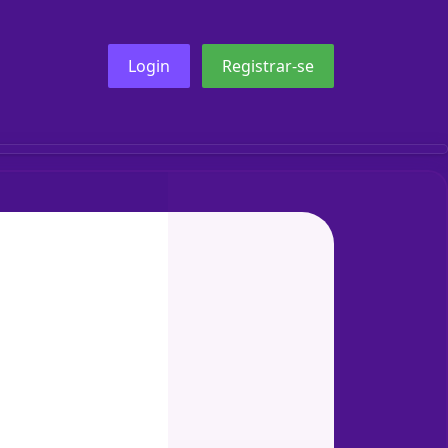
Login
Registrar-se