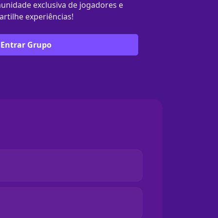
unidade exclusiva de jogadores e
rtilhe experiências!
Entrar Grupo