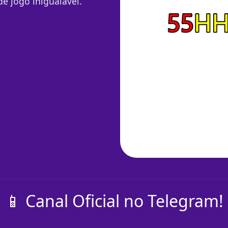
e jogo inigualável.
📱 Canal Oficial no Telegram!