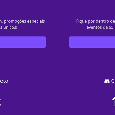
m, promoções especiais
Fique por dentro d
s únicos!
eventos da 55
reto
👥 
t