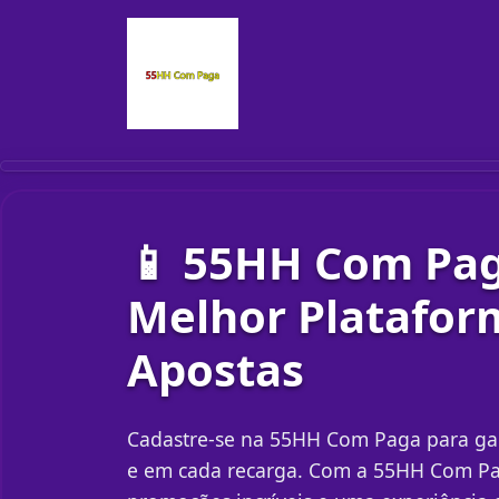
📱 55HH Com Pa
Melhor Platafor
Apostas
Cadastre-se na 55HH Com Paga para ga
e em cada recarga. Com a 55HH Com Pa