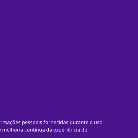
ormações pessoais fornecidas durante o uso
e melhoria contínua da experiência de