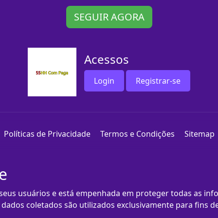
SEGUIR AGORA
Acessos
Login
Registrar-se
Políticas de Privacidade
Termos e Condições
Sitemap
de
 seus usuários e está empenhada em proteger todas as inf
dados coletados são utilizados exclusivamente para fins d