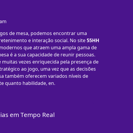
ram
 jogos de mesa, podemos encontrar uma
etenimento e interação social. No site
55HH
s e modernos que atraem uma ampla gama de
esa é a sua capacidade de reunir pessoas.
é muitas vezes enriquecida pela presença de
ratégico ao jogo, uma vez que as decisões
esa também oferecem variados níveis de
te quanto habilidade, en.
cias em Tempo Real