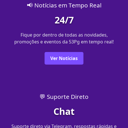
📢 Notícias em Tempo Real
24/7
Fique por dentro de todas as novidades,
promoções e eventos da 53Pg em tempo real!
Ver Notícias
💬 Suporte Direto
Chat
Suporte direto via Telegram, respostas rápidas e