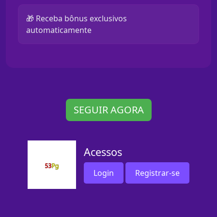
🎁 Receba bônus exclusivos
automaticamente
SEGUIR AGORA
Acessos
Login
Registrar-se