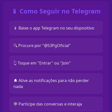
📱 Como Seguir no Telegram
📱 Baixe o app Telegram no seu dispositivo
🔍 Procure por "@53PgOficial"
👆 Toque em "Entrar" ou "Join"
🔔 Ative as notificações para não perder
nada
💬 Participe das conversas e interaja