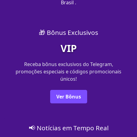
Brasil .
🎁 Bônus Exclusivos
VIP
Receba bônus exclusivos do Telegram,
promoções especiais e códigos promocionais
únicos!
Ver Bônus
📢 Notícias em Tempo Real