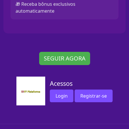
🎁 Receba bônus exclusivos
automaticamente
SEGUIR AGORA
Acessos
Login
Registrar-se