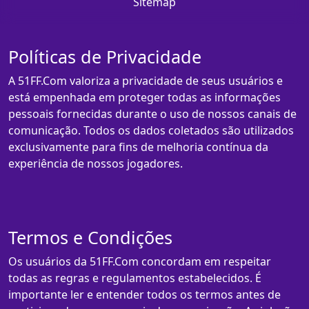
Sitemap
Políticas de Privacidade
A 51FF.Com valoriza a privacidade de seus usuários e
está empenhada em proteger todas as informações
pessoais fornecidas durante o uso de nossos canais de
comunicação. Todos os dados coletados são utilizados
exclusivamente para fins de melhoria contínua da
experiência de nossos jogadores.
Termos e Condições
Os usuários da 51FF.Com concordam em respeitar
todas as regras e regulamentos estabelecidos. É
importante ler e entender todos os termos antes de