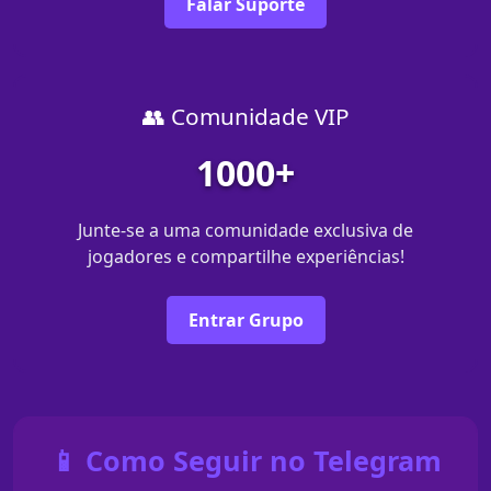
Falar Suporte
👥 Comunidade VIP
1000+
Junte-se a uma comunidade exclusiva de
jogadores e compartilhe experiências!
Entrar Grupo
📱 Como Seguir no Telegram