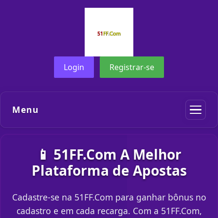
Login
Registrar-se
Menu
📱 51FF.Com A Melhor
Plataforma de Apostas
Cadastre-se na 51FF.Com para ganhar bônus no
cadastro e em cada recarga. Com a 51FF.Com,