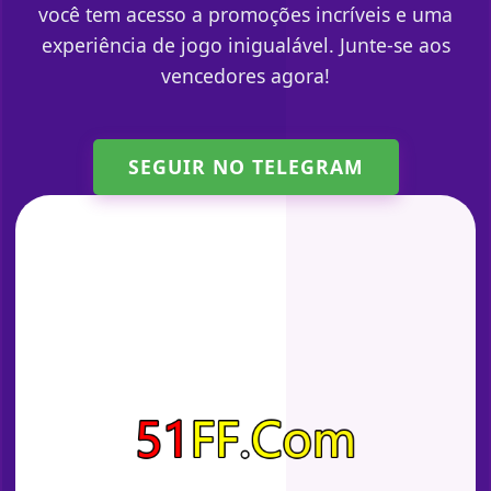
você tem acesso a promoções incríveis e uma
experiência de jogo inigualável. Junte-se aos
vencedores agora!
SEGUIR NO TELEGRAM