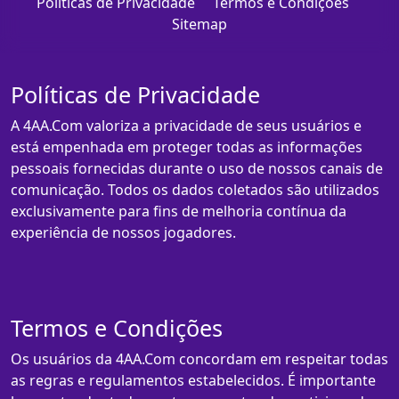
Políticas de Privacidade
Termos e Condições
Sitemap
Políticas de Privacidade
A 4AA.Com valoriza a privacidade de seus usuários e
está empenhada em proteger todas as informações
pessoais fornecidas durante o uso de nossos canais de
comunicação. Todos os dados coletados são utilizados
exclusivamente para fins de melhoria contínua da
experiência de nossos jogadores.
Termos e Condições
Os usuários da 4AA.Com concordam em respeitar todas
as regras e regulamentos estabelecidos. É importante