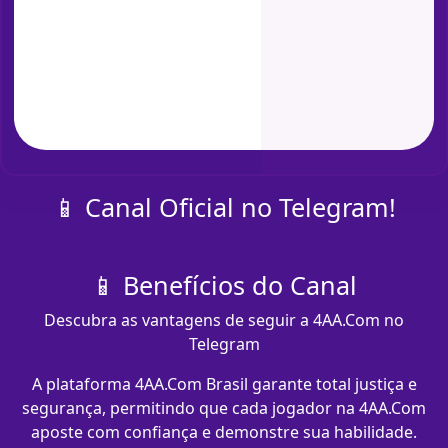
📱 Canal Oficial no Telegram!
📱 Benefícios do Canal
Descubra as vantagens de seguir a 4AA.Com no
Telegram
A plataforma 4AA.Com Brasil garante total justiça e
segurança, permitindo que cada jogador na 4AA.Com
aposte com confiança e demonstre sua habilidade.