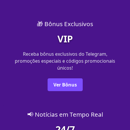
🎁 Bônus Exclusivos
VIP
Receba bônus exclusivos do Telegram,
promoções especiais e códigos promocionais
únicos!
Ver Bônus
📢 Notícias em Tempo Real
24/7