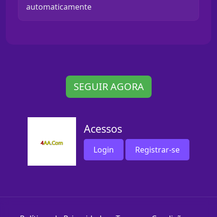
automaticamente
SEGUIR AGORA
Acessos
Login
Registrar-se