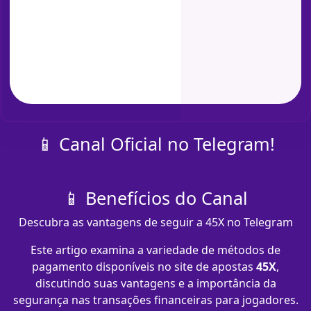
📱 Canal Oficial no Telegram!
📱 Benefícios do Canal
Descubra as vantagens de seguir a 45X no Telegram
Este artigo examina a variedade de métodos de
pagamento disponíveis no site de apostas
45X
,
discutindo suas vantagens e a importância da
segurança nas transações financeiras para jogadores.