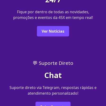
Fique por dentro de todas as novidades,
promoções e eventos da 45X em tempo real!
Ver Notícias
💬 Suporte Direto
Chat
Suporte direto via Telegram, respostas rápidas e
atendimento personalizado!