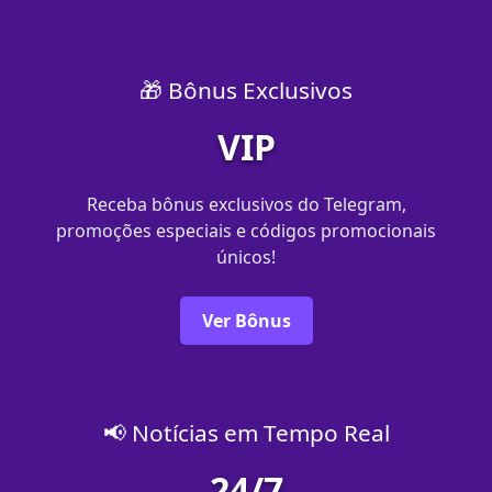
🎁 Bônus Exclusivos
VIP
Receba bônus exclusivos do Telegram,
promoções especiais e códigos promocionais
únicos!
Ver Bônus
📢 Notícias em Tempo Real
24/7