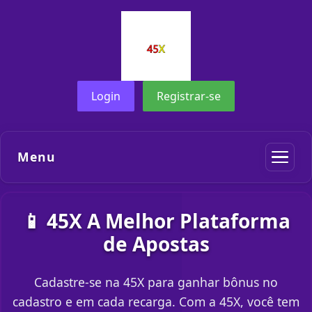
Login
Registrar-se
Menu
📱 45X A Melhor Plataforma
de Apostas
Cadastre-se na 45X para ganhar bônus no
cadastro e em cada recarga. Com a 45X, você tem