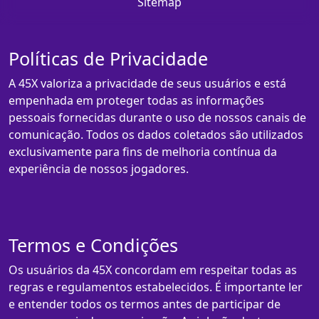
Sitemap
Políticas de Privacidade
A 45X valoriza a privacidade de seus usuários e está
empenhada em proteger todas as informações
pessoais fornecidas durante o uso de nossos canais de
comunicação. Todos os dados coletados são utilizados
exclusivamente para fins de melhoria contínua da
experiência de nossos jogadores.
Termos e Condições
Os usuários da 45X concordam em respeitar todas as
regras e regulamentos estabelecidos. É importante ler
e entender todos os termos antes de participar de