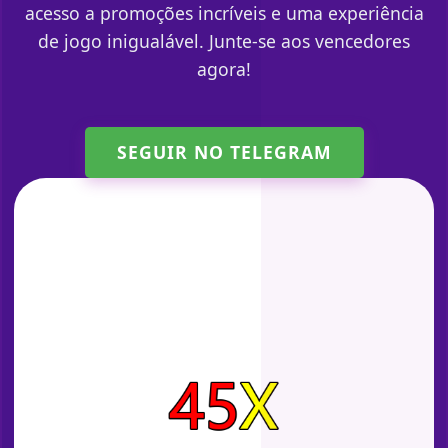
acesso a promoções incríveis e uma experiência
de jogo inigualável. Junte-se aos vencedores
agora!
SEGUIR NO TELEGRAM