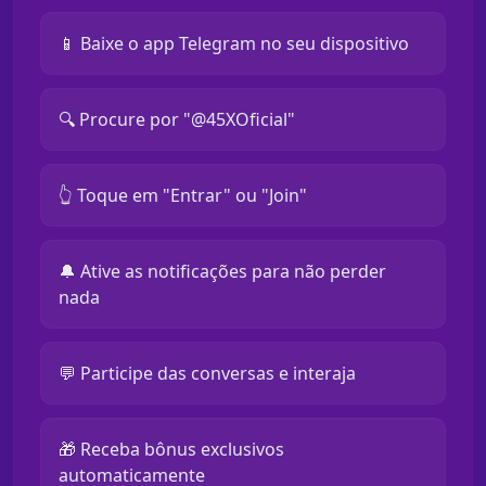
📱 Baixe o app Telegram no seu dispositivo
🔍 Procure por "@45XOficial"
👆 Toque em "Entrar" ou "Join"
🔔 Ative as notificações para não perder
nada
💬 Participe das conversas e interaja
🎁 Receba bônus exclusivos
automaticamente