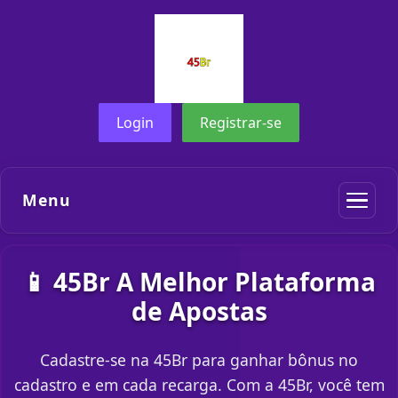
Login
Registrar-se
Menu
📱 45Br A Melhor Plataforma
de Apostas
Cadastre-se na 45Br para ganhar bônus no
cadastro e em cada recarga. Com a 45Br, você tem