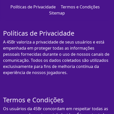
Políticas de Privacidade
Termos e Condições
Sitemap
Políticas de Privacidade
A 45Br valoriza a privacidade de seus usuários e está
empenhada em proteger todas as informações
pessoais fornecidas durante o uso de nossos canais de
comunicação. Todos os dados coletados são utilizados
exclusivamente para fins de melhoria contínua da
experiência de nossos jogadores.
Termos e Condições
Os usuários da 45Br concordam em respeitar todas as