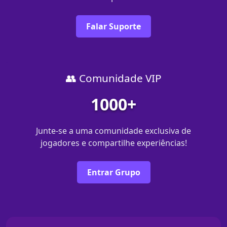
Falar Suporte
👥 Comunidade VIP
1000+
Junte-se a uma comunidade exclusiva de
jogadores e compartilhe experiências!
Entrar Grupo