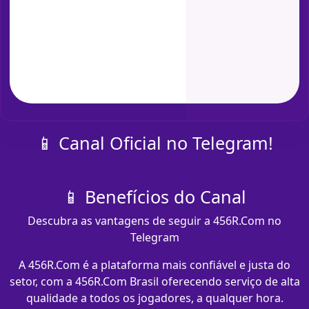
📱 Canal Oficial no Telegram!
📱 Benefícios do Canal
Descubra as vantagens de seguir a 456R.Com no
Telegram
A 456R.Com é a plataforma mais confiável e justa do
setor, com a 456R.Com Brasil oferecendo serviço de alta
qualidade a todos os jogadores, a qualquer hora.