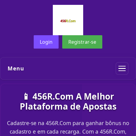
Login
Registrar-se
Menu
📱 456R.Com A Melhor
Plataforma de Apostas
Cadastre-se na 456R.Com para ganhar bônus no
cadastro e em cada recarga. Com a 456R.Com,