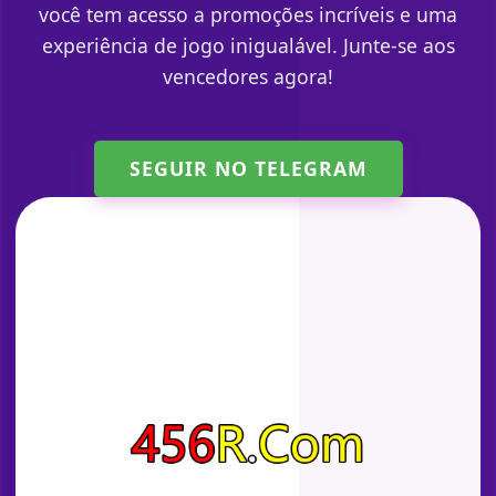
você tem acesso a promoções incríveis e uma
experiência de jogo inigualável. Junte-se aos
vencedores agora!
SEGUIR NO TELEGRAM