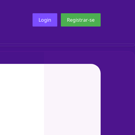
Login
Registrar-se