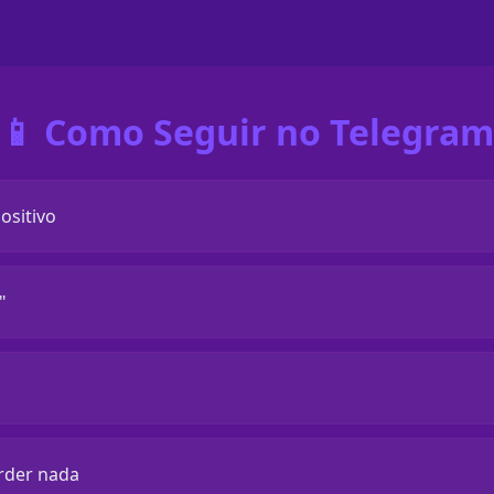
📱 Como Seguir no Telegram
ositivo
"
erder nada