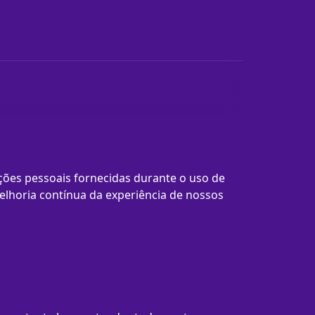
ções pessoais fornecidas durante o uso de
elhoria contínua da experiência de nossos