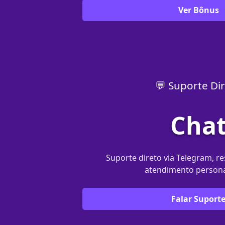
Ver Bônus
💬 Suporte Di
Cha
Suporte direto via Telegram, r
atendimento persona
Falar Suport