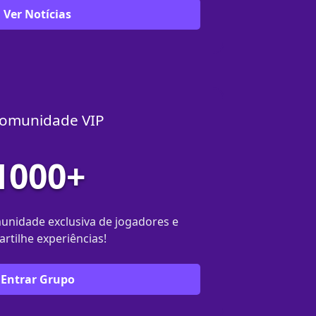
Ver Notícias
Comunidade VIP
1000+
unidade exclusiva de jogadores e
rtilhe experiências!
Entrar Grupo