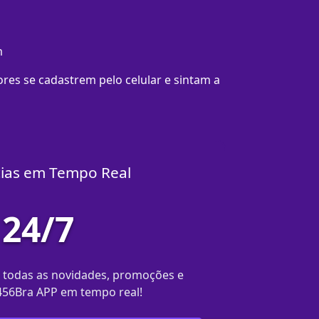
m
ores se cadastrem pelo celular e sintam a
cias em Tempo Real
24/7
e todas as novidades, promoções e
456Bra APP em tempo real!