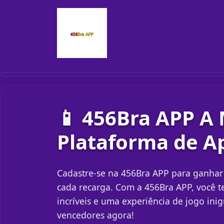
📱 456Bra APP A
Plataforma de A
Cadastre-se na 456Bra APP para ganhar
cada recarga. Com a 456Bra APP, você 
incríveis e uma experiência de jogo inig
vencedores agora!