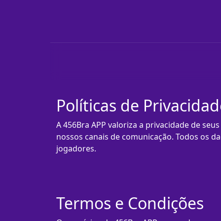
Políticas de Privacida
A 456Bra APP valoriza a privacidade de seu
nossos canais de comunicação. Todos os dad
jogadores.
Termos e Condições