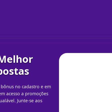
 Melhor
postas
 bônus no cadastro e em
tem acesso a promoções
ualável. Junte-se aos