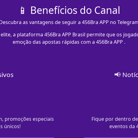
📱 Benefícios do Canal
Descubra as vantagens de seguir a 456Bra APP no Telegra
lite, a plataforma 456Bra APP Brasil permite que os jogad
emoção das apostas rápidas com a 456Bra APP .
sivos
📢 Notí
m, promoções especiais
Fique por dentro d
s únicos!
eventos da 