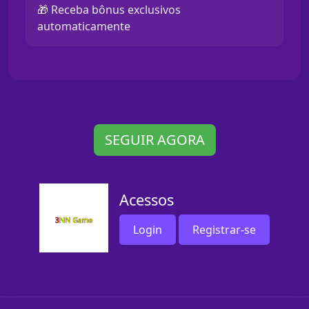
🎁 Receba bônus exclusivos
automaticamente
SEGUIR AGORA
Acessos
Login
Registrar-se