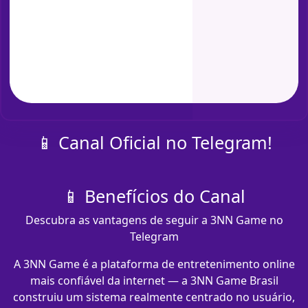
📱 Canal Oficial no Telegram!
📱 Benefícios do Canal
Descubra as vantagens de seguir a 3NN Game no
Telegram
A 3NN Game é a plataforma de entretenimento online
mais confiável da internet — a 3NN Game Brasil
construiu um sistema realmente centrado no usuário,