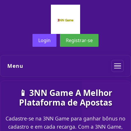
Login
Registrar-se
Menu
📱 3NN Game A Melhor
Plataforma de Apostas
Cadastre-se na 3NN Game para ganhar bônus no
cadastro e em cada recarga. Com a 3NN Game,