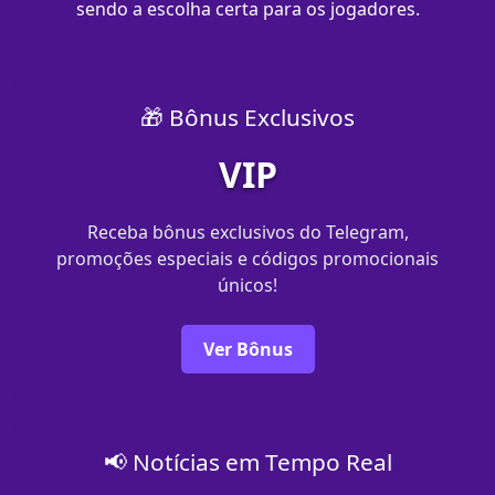
sendo a escolha certa para os jogadores.
🎁 Bônus Exclusivos
VIP
Receba bônus exclusivos do Telegram,
promoções especiais e códigos promocionais
únicos!
Ver Bônus
📢 Notícias em Tempo Real