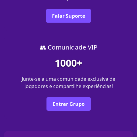
Falar Suporte
👥 Comunidade VIP
1000+
Junte-se a uma comunidade exclusiva de
jogadores e compartilhe experiências!
Entrar Grupo