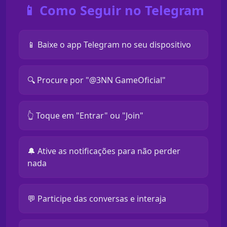
📱 Como Seguir no Telegram
📱 Baixe o app Telegram no seu dispositivo
🔍 Procure por "@3NN GameOficial"
👆 Toque em "Entrar" ou "Join"
🔔 Ative as notificações para não perder
nada
💬 Participe das conversas e interaja