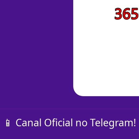
📱 Canal Oficial no Telegram!