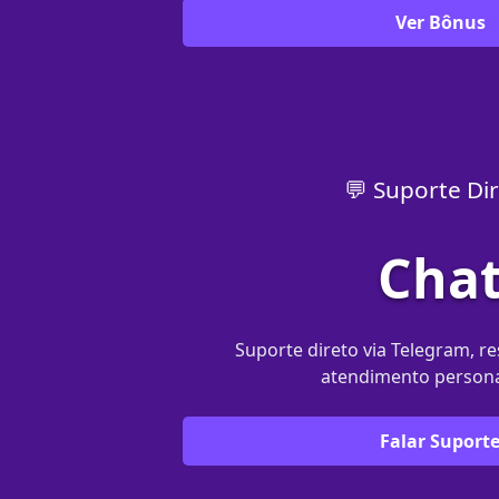
Ver Bônus
💬 Suporte Di
Cha
Suporte direto via Telegram, r
atendimento persona
Falar Suport