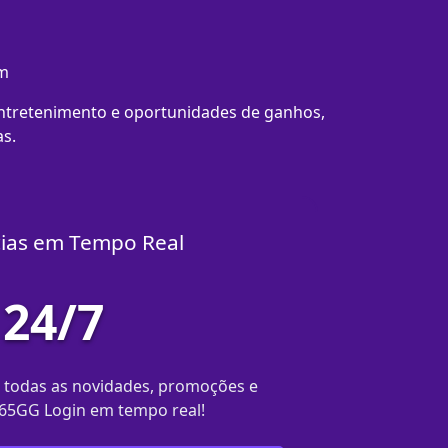
am
tretenimento e oportunidades de ganhos,
as.
cias em Tempo Real
24/7
e todas as novidades, promoções e
65GG Login em tempo real!