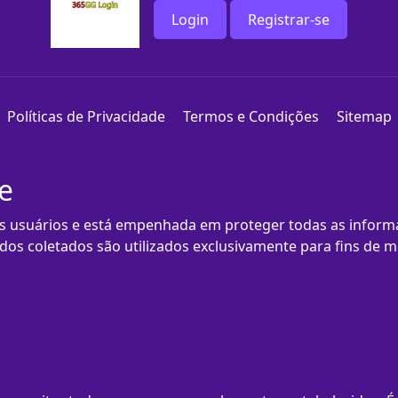
Login
Registrar-se
Políticas de Privacidade
Termos e Condições
Sitemap
de
us usuários e está empenhada em proteger todas as inform
os coletados são utilizados exclusivamente para fins de m