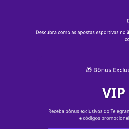
D
Descubra como as apostas esportivas no
co
🎁 Bônus Exclu
VIP
Receba bônus exclusivos do Telegra
e códigos promocionai