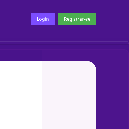
Login
Registrar-se