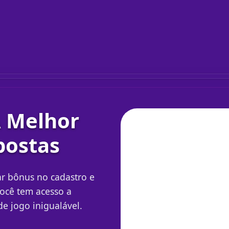
A Melhor
postas
r bônus no cadastro e
ocê tem acesso a
e jogo inigualável.