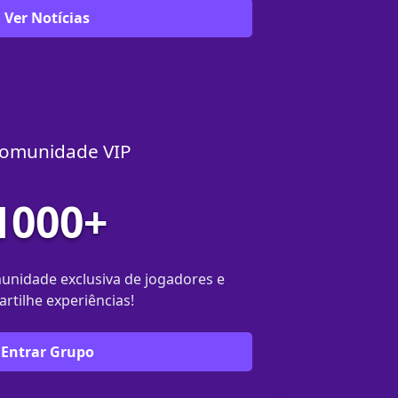
Ver Notícias
Comunidade VIP
1000+
unidade exclusiva de jogadores e
rtilhe experiências!
Entrar Grupo