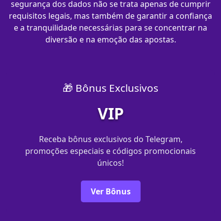
segurança dos dados não se trata apenas de cumprir
requisitos legais, mas também de garantir a confiança
e a tranquilidade necessárias para se concentrar na
diversão e na emoção das apostas.
🎁 Bônus Exclusivos
VIP
Receba bônus exclusivos do Telegram,
promoções especiais e códigos promocionais
únicos!
Ver Bônus