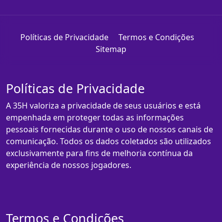
Políticas de Privacidade
Termos e Condições
Sitemap
Políticas de Privacidade
A 35H valoriza a privacidade de seus usuários e está
empenhada em proteger todas as informações
pessoais fornecidas durante o uso de nossos canais de
comunicação. Todos os dados coletados são utilizados
exclusivamente para fins de melhoria contínua da
experiência de nossos jogadores.
Termos e Condições