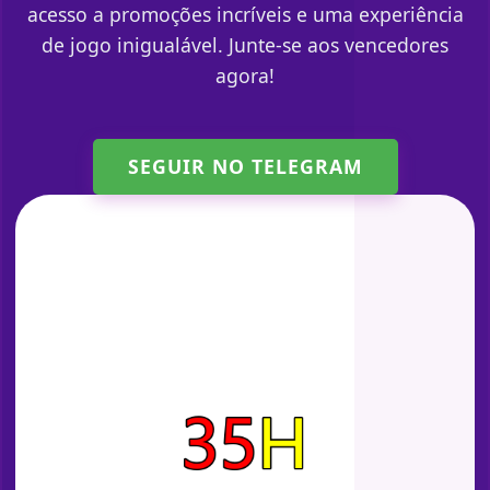
acesso a promoções incríveis e uma experiência
de jogo inigualável. Junte-se aos vencedores
agora!
SEGUIR NO TELEGRAM