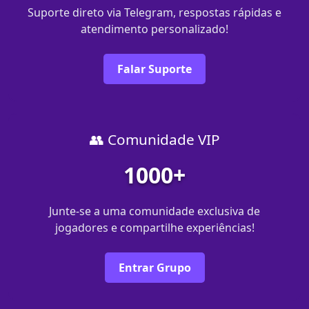
Suporte direto via Telegram, respostas rápidas e
atendimento personalizado!
Falar Suporte
👥 Comunidade VIP
1000+
Junte-se a uma comunidade exclusiva de
jogadores e compartilhe experiências!
Entrar Grupo