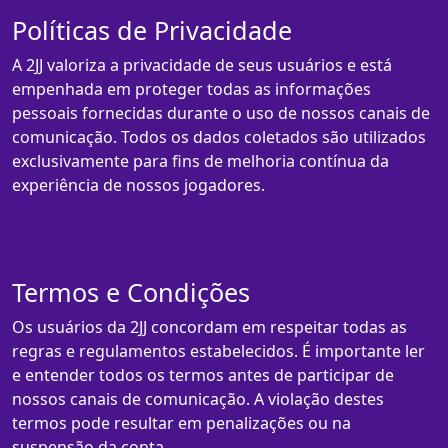
Políticas de Privacidade
A 2JJ valoriza a privacidade de seus usuários e está
empenhada em proteger todas as informações
pessoais fornecidas durante o uso de nossos canais de
comunicação. Todos os dados coletados são utilizados
exclusivamente para fins de melhoria contínua da
experiência de nossos jogadores.
Termos e Condições
Os usuários da 2JJ concordam em respeitar todas as
regras e regulamentos estabelecidos. É importante ler
e entender todos os termos antes de participar de
nossos canais de comunicação. A violação destes
termos pode resultar em penalizações ou na
suspensão da conta.