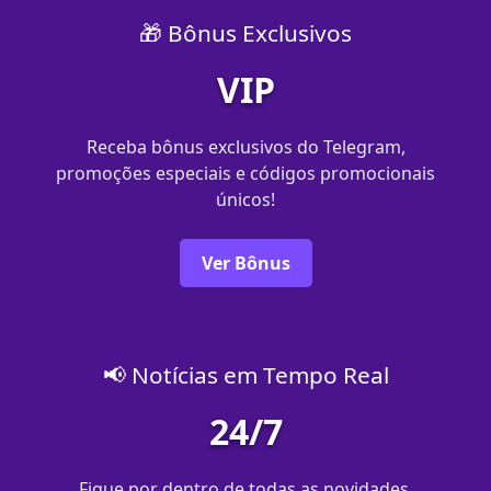
🎁 Bônus Exclusivos
VIP
Receba bônus exclusivos do Telegram,
promoções especiais e códigos promocionais
únicos!
Ver Bônus
📢 Notícias em Tempo Real
24/7
Fique por dentro de todas as novidades,