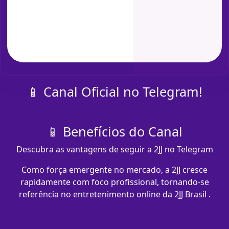
📱 Canal Oficial no Telegram!
📱 Benefícios do Canal
Descubra as vantagens de seguir a 2JJ no Telegram
Como força emergente no mercado, a 2JJ cresce
rapidamente com foco profissional, tornando-se
referência no entretenimento online da 2JJ Brasil .