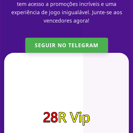
tem acesso a promoções incríveis e uma
experiência de jogo inigualável. Junte-se aos
vencedores agora!
SEGUIR NO TELEGRAM