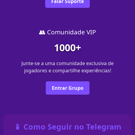
Falar Suporte
👥 Comunidade VIP
1000+
Junte-se a uma comunidade exclusiva de
jogadores e compartilhe experiências!
Entrar Grupo
📱 Como Seguir no Telegram