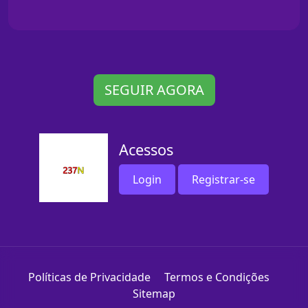
SEGUIR AGORA
Acessos
Login
Registrar-se
Políticas de Privacidade
Termos e Condições
Sitemap