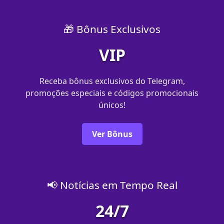
🎁 Bônus Exclusivos
VIP
Receba bônus exclusivos do Telegram,
promoções especiais e códigos promocionais
únicos!
Ver Bônus
📢 Notícias em Tempo Real
24/7