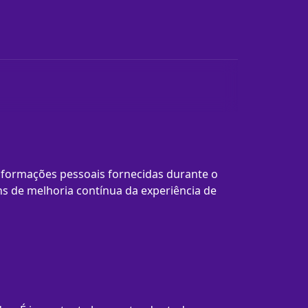
informações pessoais fornecidas durante o
ns de melhoria contínua da experiência de