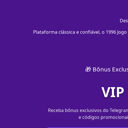
Des
Plataforma clássica e confiável, o 1996 Jog
🎁 Bônus Exclu
VIP
Receba bônus exclusivos do Telegra
e códigos promocionai