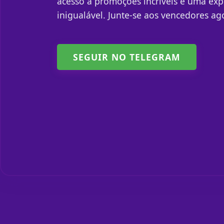
acesso a promoções incríveis e uma exp
inigualável. Junte-se aos vencedores ag
SEGUIR NO TELEGRAM