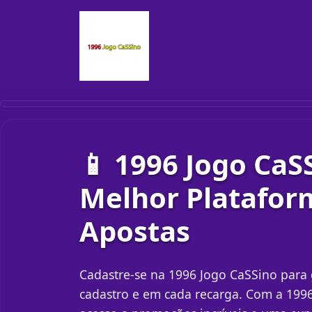
📱 1996 Jogo CaS
Melhor Platafor
Apostas
Cadastre-se na 1996 Jogo CaSSino para
cadastro e em cada recarga. Com a 199