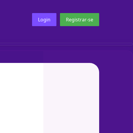
Login
Registrar-se