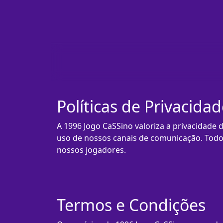
Políticas de Privacida
A 1996 Jogo CaSSino valoriza a privacidade
uso de nossos canais de comunicação. Todos
nossos jogadores.
Termos e Condições