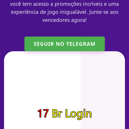
você tem acesso a promoções incríveis e uma
experiência de jogo inigualável. Junte-se aos
vencedores agora!
SEGUIR NO TELEGRAM