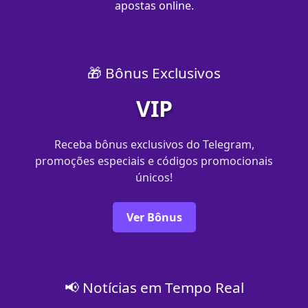
apostas online.
🎁 Bônus Exclusivos
VIP
Receba bônus exclusivos do Telegram,
promoções especiais e códigos promocionais
únicos!
Ver Bônus
📢 Notícias em Tempo Real