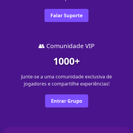
Falar Suporte
👥 Comunidade VIP
1000+
Junte-se a uma comunidade exclusiva de
jogadores e compartilhe experiências!
Entrar Grupo