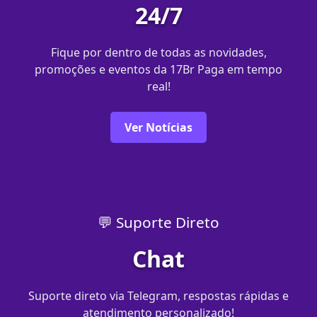
24/7
Fique por dentro de todas as novidades,
promoções e eventos da 17Br Paga em tempo
real!
Ver Notícias
💬 Suporte Direto
Chat
Suporte direto via Telegram, respostas rápidas e
atendimento personalizado!