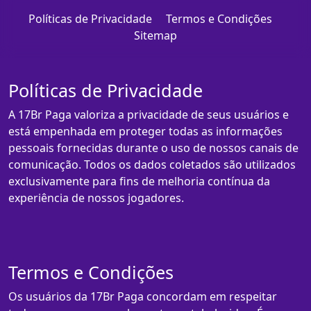
Políticas de Privacidade
Termos e Condições
Sitemap
Políticas de Privacidade
A 17Br Paga valoriza a privacidade de seus usuários e
está empenhada em proteger todas as informações
pessoais fornecidas durante o uso de nossos canais de
comunicação. Todos os dados coletados são utilizados
exclusivamente para fins de melhoria contínua da
experiência de nossos jogadores.
Termos e Condições
Os usuários da 17Br Paga concordam em respeitar