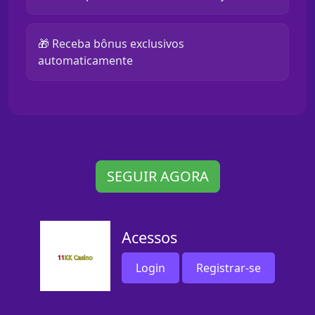
🎁 Receba bônus exclusivos
automaticamente
SEGUIR AGORA
Acessos
Login
Registrar-se