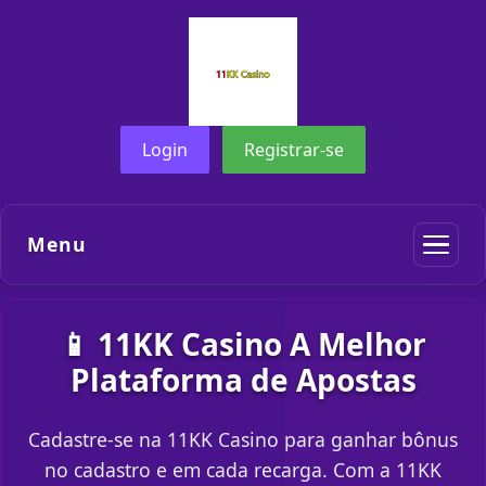
Login
Registrar-se
Menu
📱 11KK Casino A Melhor
Plataforma de Apostas
Cadastre-se na 11KK Casino para ganhar bônus
no cadastro e em cada recarga. Com a 11KK