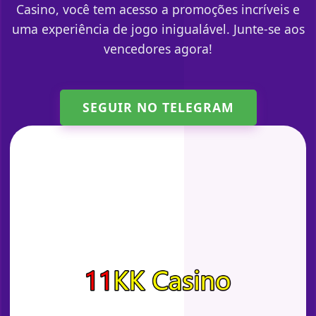
Casino, você tem acesso a promoções incríveis e
uma experiência de jogo inigualável. Junte-se aos
vencedores agora!
SEGUIR NO TELEGRAM