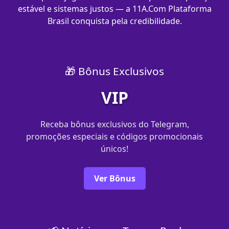
estável e sistemas justos — a 11A.Com Plataforma
Brasil conquista pela credibilidade.
🎁 Bônus Exclusivos
VIP
Receba bônus exclusivos do Telegram,
promoções especiais e códigos promocionais
únicos!
Ver Bônus