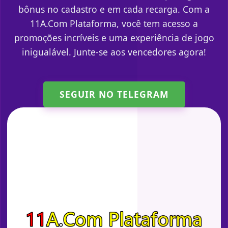
bônus no cadastro e em cada recarga. Com a
11A.Com Plataforma, você tem acesso a
promoções incríveis e uma experiência de jogo
inigualável. Junte-se aos vencedores agora!
SEGUIR NO TELEGRAM