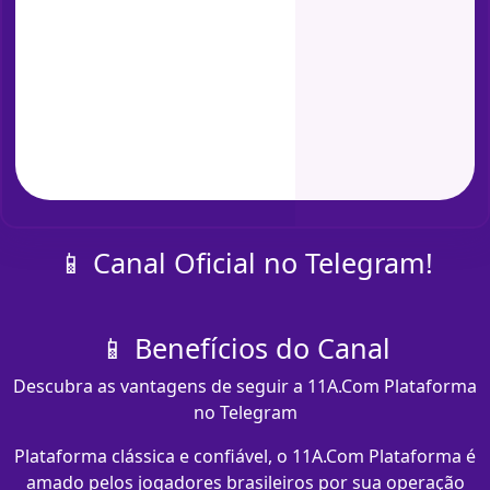
📱 Canal Oficial no Telegram!
📱 Benefícios do Canal
Descubra as vantagens de seguir a 11A.Com Plataforma
no Telegram
Plataforma clássica e confiável, o 11A.Com Plataforma é
amado pelos jogadores brasileiros por sua operação