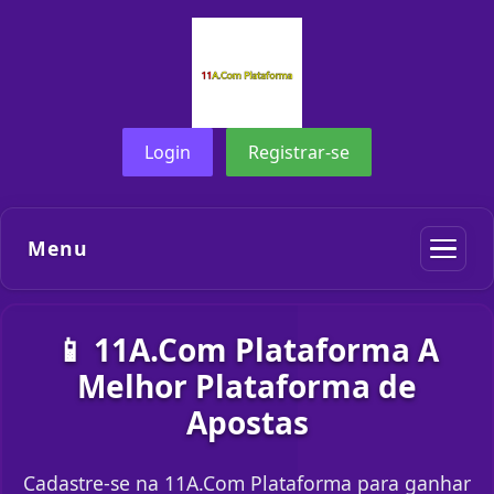
Login
Registrar-se
Menu
📱 11A.Com Plataforma A
Melhor Plataforma de
Apostas
Cadastre-se na 11A.Com Plataforma para ganhar