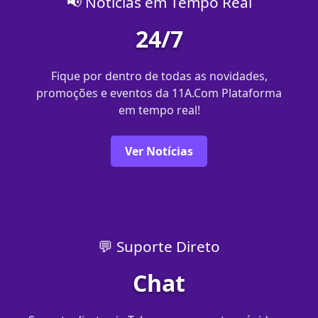
📢 Notícias em Tempo Real
24/7
Fique por dentro de todas as novidades,
promoções e eventos da 11A.Com Plataforma
em tempo real!
Ver Notícias
💬 Suporte Direto
Chat