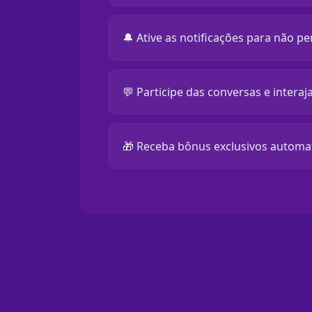
🔔 Ative as notificações para não p
💬 Participe das conversas e interaj
🎁 Receba bônus exclusivos autom