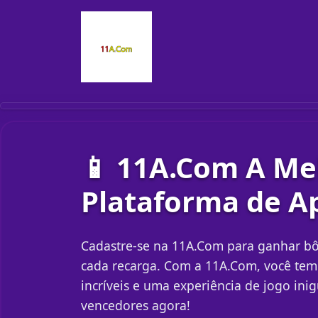
📱 11A.Com A Me
Plataforma de A
Cadastre-se na 11A.Com para ganhar b
cada recarga. Com a 11A.Com, você te
incríveis e uma experiência de jogo inig
vencedores agora!