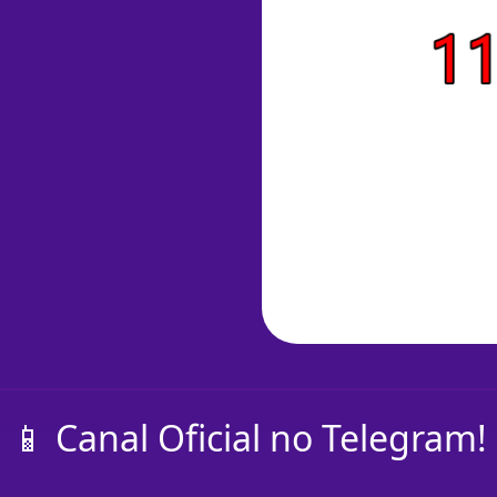
📱 Canal Oficial no Telegram!