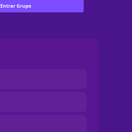
Entrar Grupo