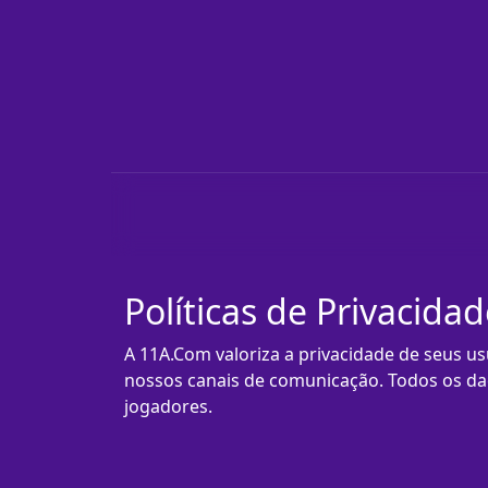
Políticas de Privacida
A 11A.Com valoriza a privacidade de seus u
nossos canais de comunicação. Todos os dad
jogadores.