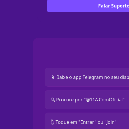
Falar Suport
📱 Baixe o app Telegram no seu disp
🔍 Procure por "@11A.ComOficial"
👆 Toque em "Entrar" ou "Join"