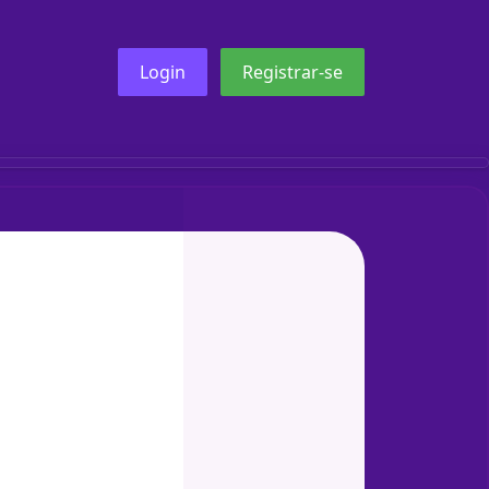
Login
Registrar-se