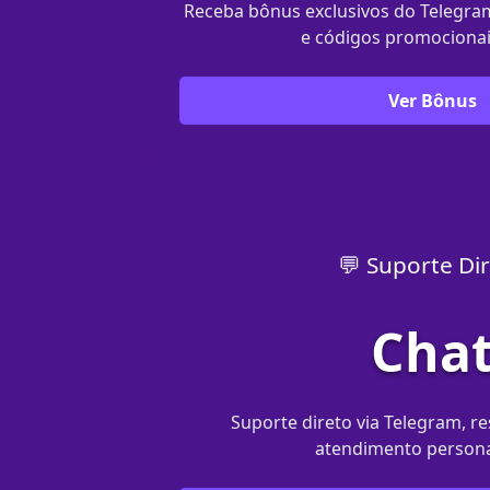
Receba bônus exclusivos do Telegra
e códigos promocionai
Ver Bônus
💬 Suporte Di
Cha
Suporte direto via Telegram, r
atendimento persona