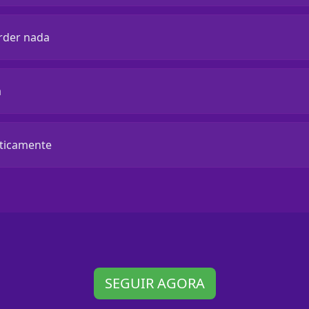
erder nada
a
aticamente
SEGUIR AGORA