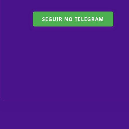
SEGUIR NO TELEGRAM