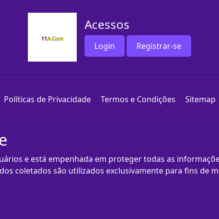
Acessos
Login
Registrar-se
Políticas de Privacidade
Termos e Condições
Sitemap
de
suários e está empenhada em proteger todas as informaçõe
os coletados são utilizados exclusivamente para fins de m