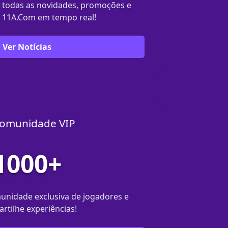
e todas as novidades, promoções e
 11A.Com em tempo real!
Ver Notícias
Comunidade VIP
1000+
unidade exclusiva de jogadores e
rtilhe experiências!