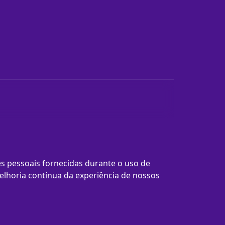
s pessoais fornecidas durante o uso de
elhoria contínua da experiência de nossos