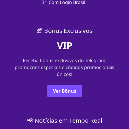
Brl Com Login Brasil .
🎁 Bônus Exclusivos
VIP
Receba bônus exclusivos do Telegram,
promoções especiais e códigos promocionais
únicos!
Ver Bônus
📢 Notícias em Tempo Real