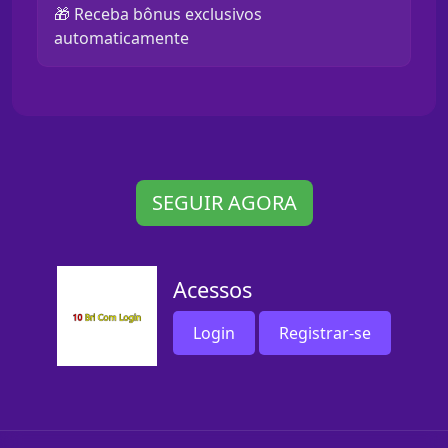
🎁 Receba bônus exclusivos
automaticamente
SEGUIR AGORA
Acessos
Login
Registrar-se