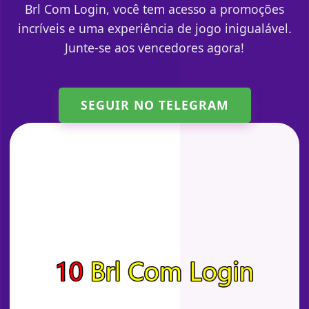
Brl Com Login, você tem acesso a promoções
incríveis e uma experiência de jogo inigualável.
Junte-se aos vencedores agora!
SEGUIR NO TELEGRAM