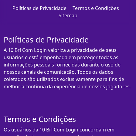
Políticas de Privacidade
Termos e Condições
Sitemap
Políticas de Privacidade
A 10 Brl Com Login valoriza a privacidade de seus
usuários e está empenhada em proteger todas as
informações pessoais fornecidas durante o uso de
nossos canais de comunicação. Todos os dados
coletados são utilizados exclusivamente para fins de
melhoria contínua da experiência de nossos jogadores.
Termos e Condições
Os usuários da 10 Brl Com Login concordam em